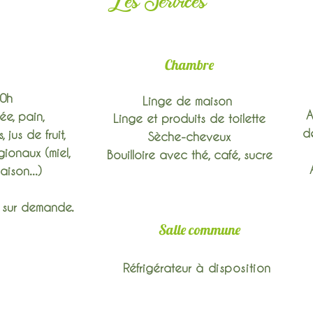
Les Services
Chambre
0h
Linge de maison
A
ée, pain,
Linge et produits de toilette
d
jus de fruit,
Sèche-cheveux
gionaux (miel,
Bouilloire avec thé, café, sucre
aison...)
t sur demande.
Salle commune
Réfrigérateur
à disposition